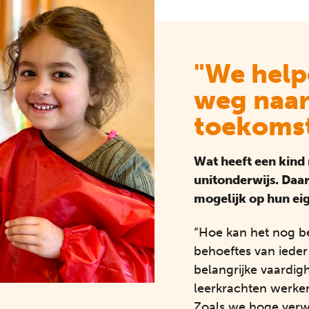
"We help
weg naar
toekoms
Wat heeft een kind 
unitonderwijs. Daa
mogelijk op hun ei
“Hoe kan het nog b
behoeftes van ieder
belangrijke vaardigh
leerkrachten werken
Zoals we hoge verw