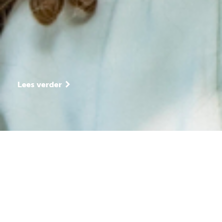
Ook interessant
Unitonderwijs
Met ons unitonderwijs geven we vorm aan ‘samen
leren voor straks’.
Lees verder
Ons team
Ons betrokken team kijkt elke schooldag wat jouw
kind nodig heeft om te leren en zich te
ontwikkelen.
Ontmoet het team
Rondleiding