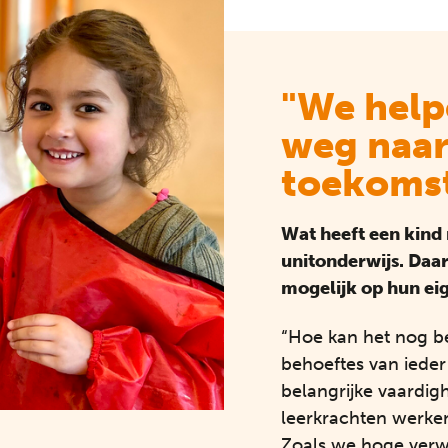
"We help
weg naar
toekoms
Wat heeft een kind 
unitonderwijs. Daa
mogelijk op hun ei
“Hoe kan het nog b
behoeftes van ieder
belangrijke vaardigh
leerkrachten werken
Zoals we hoge verw